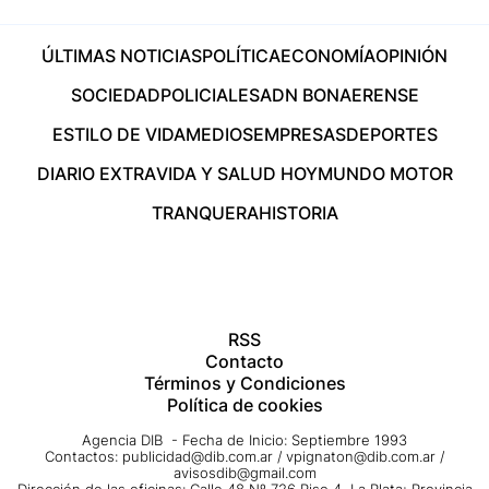
ÚLTIMAS NOTICIAS
POLÍTICA
ECONOMÍA
OPINIÓN
SOCIEDAD
POLICIALES
ADN BONAERENSE
ESTILO DE VIDA
MEDIOS
EMPRESAS
DEPORTES
DIARIO EXTRA
VIDA Y SALUD HOY
MUNDO MOTOR
TRANQUERA
HISTORIA
RSS
Contacto
Términos y Condiciones
Política de cookies
Agencia DIB - Fecha de Inicio: Septiembre 1993
Contactos:
publicidad@dib.com.ar
/
vpignaton@dib.com.ar
/
avisosdib@gmail.com
Dirección de las oficinas: Calle 48 Nº 726 Piso 4, La Plata; Provincia