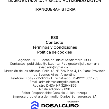
DIARIO EXTRA
VIDA Y SALUD HOY
MUNDO MOTOR
TRANQUERA
HISTORIA
RSS
Contacto
Términos y Condiciones
Política de cookies
Agencia DIB - Fecha de Inicio: Septiembre 1993
Contactos:
publicidad@dib.com.ar
/
vpignaton@dib.com.ar
/
avisosdib@gmail.com
Dirección de las oficinas: Calle 48 Nº 726 Piso 4, La Plata; Provincia
de Buenos Aires, Argentina
Teléfono: +5492215022421 - Whatsapp: +5492215031783
Email:
administracion@dib.com.ar
Registro DNDA Nº 32644856
Nº de edición: 9.890
Editor Responsable: Gonzalo Julián Irazoqui
Empresa propietaria del medio: Diarios Bonaerenses SA