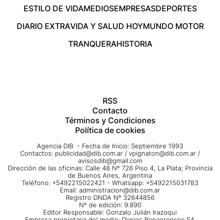
ESTILO DE VIDA
MEDIOS
EMPRESAS
DEPORTES
DIARIO EXTRA
VIDA Y SALUD HOY
MUNDO MOTOR
TRANQUERA
HISTORIA
RSS
Contacto
Términos y Condiciones
Política de cookies
Agencia DIB - Fecha de Inicio: Septiembre 1993
Contactos:
publicidad@dib.com.ar
/
vpignaton@dib.com.ar
/
avisosdib@gmail.com
Dirección de las oficinas: Calle 48 Nº 726 Piso 4, La Plata; Provincia
de Buenos Aires, Argentina
Teléfono: +5492215022421 - Whatsapp: +5492215031783
Email:
administracion@dib.com.ar
Registro DNDA Nº 32644856
Nº de edición: 9.890
Editor Responsable: Gonzalo Julián Irazoqui
Empresa propietaria del medio: Diarios Bonaerenses SA