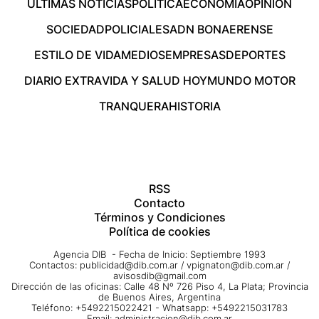
ÚLTIMAS NOTICIAS
POLÍTICA
ECONOMÍA
OPINIÓN
SOCIEDAD
POLICIALES
ADN BONAERENSE
ESTILO DE VIDA
MEDIOS
EMPRESAS
DEPORTES
DIARIO EXTRA
VIDA Y SALUD HOY
MUNDO MOTOR
TRANQUERA
HISTORIA
RSS
Contacto
Términos y Condiciones
Política de cookies
Agencia DIB - Fecha de Inicio: Septiembre 1993
Contactos:
publicidad@dib.com.ar
/
vpignaton@dib.com.ar
/
avisosdib@gmail.com
Dirección de las oficinas: Calle 48 Nº 726 Piso 4, La Plata; Provincia
de Buenos Aires, Argentina
Teléfono: +5492215022421 - Whatsapp: +5492215031783
Email:
administracion@dib.com.ar