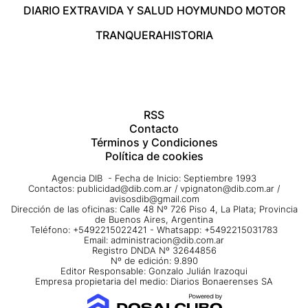
DIARIO EXTRA
VIDA Y SALUD HOY
MUNDO MOTOR
TRANQUERA
HISTORIA
RSS
Contacto
Términos y Condiciones
Política de cookies
Agencia DIB - Fecha de Inicio: Septiembre 1993
Contactos:
publicidad@dib.com.ar
/
vpignaton@dib.com.ar
/
avisosdib@gmail.com
Dirección de las oficinas: Calle 48 Nº 726 Piso 4, La Plata; Provincia
de Buenos Aires, Argentina
Teléfono: +5492215022421 - Whatsapp: +5492215031783
Email:
administracion@dib.com.ar
Registro DNDA Nº 32644856
Nº de edición: 9.890
Editor Responsable: Gonzalo Julián Irazoqui
Empresa propietaria del medio: Diarios Bonaerenses SA