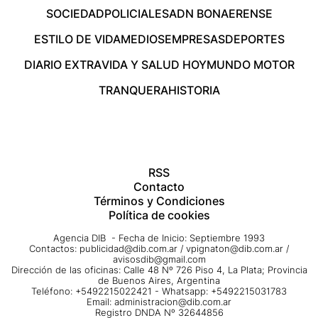
SOCIEDAD
POLICIALES
ADN BONAERENSE
ESTILO DE VIDA
MEDIOS
EMPRESAS
DEPORTES
DIARIO EXTRA
VIDA Y SALUD HOY
MUNDO MOTOR
TRANQUERA
HISTORIA
RSS
Contacto
Términos y Condiciones
Política de cookies
Agencia DIB - Fecha de Inicio: Septiembre 1993
Contactos:
publicidad@dib.com.ar
/
vpignaton@dib.com.ar
/
avisosdib@gmail.com
Dirección de las oficinas: Calle 48 Nº 726 Piso 4, La Plata; Provincia
de Buenos Aires, Argentina
Teléfono: +5492215022421 - Whatsapp: +5492215031783
Email:
administracion@dib.com.ar
Registro DNDA Nº 32644856