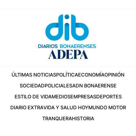
ÚLTIMAS NOTICIAS
POLÍTICA
ECONOMÍA
OPINIÓN
SOCIEDAD
POLICIALES
ADN BONAERENSE
ESTILO DE VIDA
MEDIOS
EMPRESAS
DEPORTES
DIARIO EXTRA
VIDA Y SALUD HOY
MUNDO MOTOR
TRANQUERA
HISTORIA