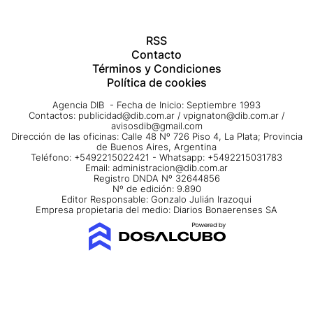
RSS
Contacto
Términos y Condiciones
Política de cookies
Agencia DIB - Fecha de Inicio: Septiembre 1993
Contactos:
publicidad@dib.com.ar
/
vpignaton@dib.com.ar
/
avisosdib@gmail.com
Dirección de las oficinas: Calle 48 Nº 726 Piso 4, La Plata; Provincia
de Buenos Aires, Argentina
Teléfono: +5492215022421 - Whatsapp: +5492215031783
Email:
administracion@dib.com.ar
Registro DNDA Nº 32644856
Nº de edición: 9.890
Editor Responsable: Gonzalo Julián Irazoqui
Empresa propietaria del medio: Diarios Bonaerenses SA