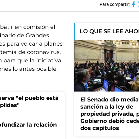
Para compartir:
atir en comisión el
LO QUE SE LEE AH
dinario de Grandes
s para volcar a planes
ndemia de coronavirus,
 para que la iniciativa
ones lo antes posible.
erva "el pueblo está
El Senado dio media
plidas"
sanción a la ley de
propiedad privada, p
Gobierno debió ced
fundizar la relación
dos capítulos