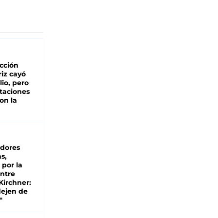
cción
iz cayó
lio, pero
rtaciones
on la
d
dores
s,
 por la
entre
 Kirchner:
dejen de
"