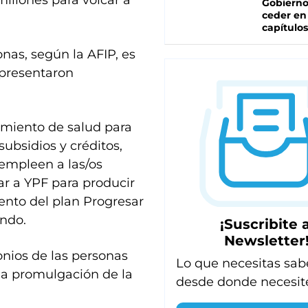
illones para volcar a
Gobierno
ceder en
capítulos
nas, según la AFIP, es
 presentaron
amiento de salud para
ubsidios y créditos,
 empleen a las/os
ar a YPF para producir
ento del plan Progresar
ando.
¡Suscribite a
Newsletter
onios de las personas
Lo que necesitas sab
 la promulgación de la
desde donde necesit