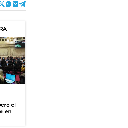
ORA
ero el
er en