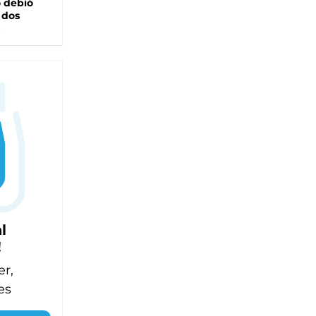
 debió
 dos
l
!
er,
es