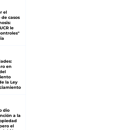
r el
 de casos
nosis:
 UCR le
ontroles"
ia
dades:
ro en
del
iento
de la Ley
ciamiento
o dio
nción a la
ropiedad
pero el