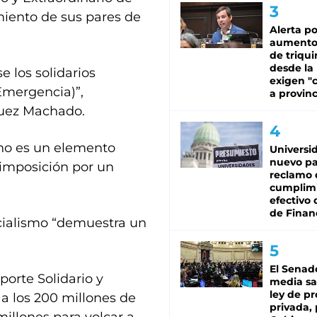
miento de sus pares de
Alerta po
aumento
de triqui
desde la
 los solidarios
exigen "c
Emergencia)”,
a provinc
guez Machado.
“no es un elemento
Universi
nuevo pa
 imposición por un
reclamo 
cumplim
efectivo 
de Finan
icialismo “demuestra un
El Senad
porte Solidario y
media sa
ley de p
 a los 200 millones de
privada, 