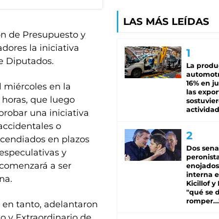
LAS MÁS LEÍDAS
ión de Presupuesto y
dores la iniciativa
e Diputados.
La produ
automotr
16% en ju
 miércoles en la
las expo
 horas, que luego
sostuvier
activida
probar una iniciativa
accidentales o
incendiados en plazos
Dos sena
 especulativas y
peronista
 comenzará a ser
enojados
interna 
na.
Kicillof y
"qué se 
romper...
 en tanto, adelantaron
o y Extraordinario de