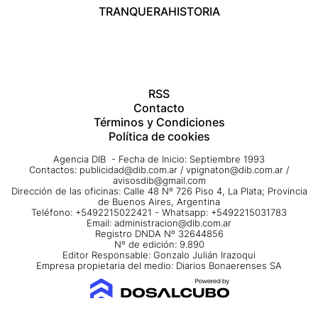
TRANQUERA
HISTORIA
RSS
Contacto
Términos y Condiciones
Política de cookies
Agencia DIB - Fecha de Inicio: Septiembre 1993
Contactos:
publicidad@dib.com.ar
/
vpignaton@dib.com.ar
/
avisosdib@gmail.com
Dirección de las oficinas: Calle 48 Nº 726 Piso 4, La Plata; Provincia
de Buenos Aires, Argentina
Teléfono: +5492215022421 - Whatsapp: +5492215031783
Email:
administracion@dib.com.ar
Registro DNDA Nº 32644856
Nº de edición: 9.890
Editor Responsable: Gonzalo Julián Irazoqui
Empresa propietaria del medio: Diarios Bonaerenses SA