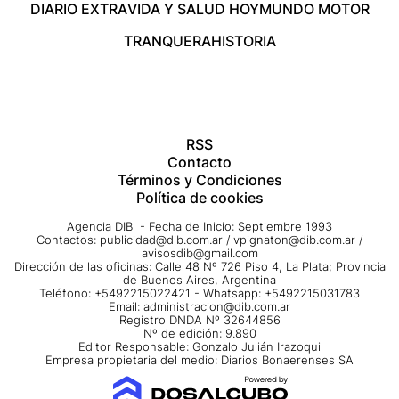
DIARIO EXTRA
VIDA Y SALUD HOY
MUNDO MOTOR
TRANQUERA
HISTORIA
RSS
Contacto
Términos y Condiciones
Política de cookies
Agencia DIB - Fecha de Inicio: Septiembre 1993
Contactos:
publicidad@dib.com.ar
/
vpignaton@dib.com.ar
/
avisosdib@gmail.com
Dirección de las oficinas: Calle 48 Nº 726 Piso 4, La Plata; Provincia
de Buenos Aires, Argentina
Teléfono: +5492215022421 - Whatsapp: +5492215031783
Email:
administracion@dib.com.ar
Registro DNDA Nº 32644856
Nº de edición: 9.890
Editor Responsable: Gonzalo Julián Irazoqui
Empresa propietaria del medio: Diarios Bonaerenses SA