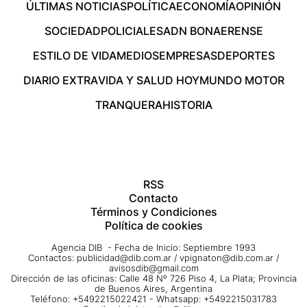
ÚLTIMAS NOTICIAS
POLÍTICA
ECONOMÍA
OPINIÓN
SOCIEDAD
POLICIALES
ADN BONAERENSE
ESTILO DE VIDA
MEDIOS
EMPRESAS
DEPORTES
DIARIO EXTRA
VIDA Y SALUD HOY
MUNDO MOTOR
TRANQUERA
HISTORIA
RSS
Contacto
Términos y Condiciones
Política de cookies
Agencia DIB - Fecha de Inicio: Septiembre 1993
Contactos:
publicidad@dib.com.ar
/
vpignaton@dib.com.ar
/
avisosdib@gmail.com
Dirección de las oficinas: Calle 48 Nº 726 Piso 4, La Plata; Provincia
de Buenos Aires, Argentina
Teléfono: +5492215022421 - Whatsapp: +5492215031783