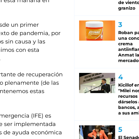
ni esta mañana en
de viento
granizo
esde un primer
exto de pandemia, por
Roban pa
una cono
 sin causa y las
crema
uimos con esta
antiinfla
Anmat la 
.
mercado
rtante de recuperación
o plenamente (de las
Kicillof e
antenemos estas
"Milei no
recursos
dárselos 
bancos, a
a sus am
Emergencia (IFE) es
de ser implementada
s de ayuda económica
El Senad