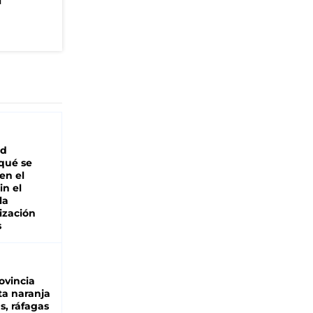
n
ad
 qué se
en el
in el
la
ización
s
ovincia
ta naranja
as, ráfagas