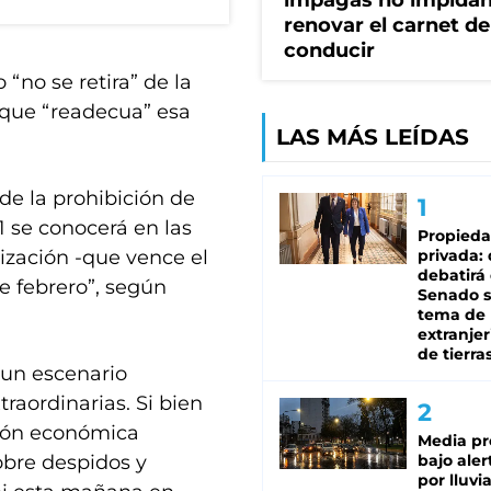
impagas no impida
renovar el carnet de
conducir
“no se retira” de la
o que “readecua” esa
LAS MÁS LEÍDAS
 de la prohibición de
1 se conocerá en las
Propied
ización -que vence el
privada:
debatirá 
e febrero”, según
Senado s
tema de 
extranjer
de tierra
 un escenario
aordinarias. Si bien
ión económica
Media pr
bre despidos y
bajo aler
por lluvi