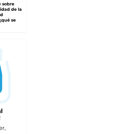
e sobre
lidad de la
ad
 ¿qué se
l
!
er,