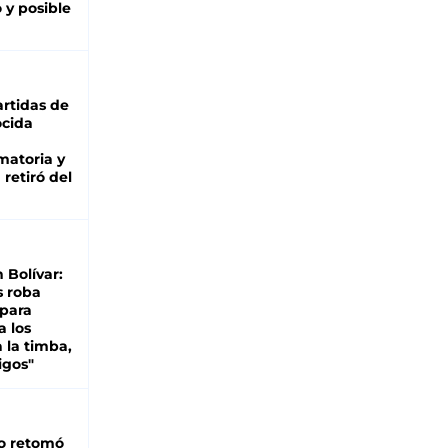
 y posible
rtidas de
cida
matoria y
retiró del
n Bolívar:
s roba
 para
a los
 la timba,
igos"
o retomó