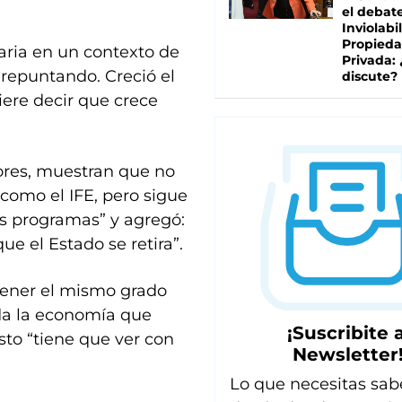
el debat
Inviolabi
Propied
aria en un contexto de
Privada:
repuntando. Creció el
discute?
iere decir que crece
dores, muestran que no
 como el IFE, pero sigue
ros programas” y agregó:
ue el Estado se retira”.
tener el mismo grado
da la economía que
¡Suscribite a
sto “tiene que ver con
Newsletter
Lo que necesitas sab