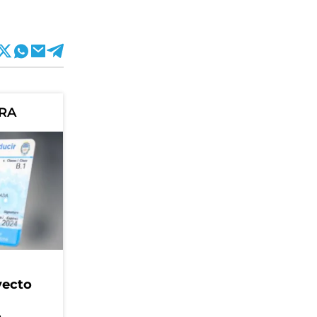
ORA
yecto