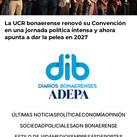
La UCR bonaerense renovó su Convención
en una jornada política intensa y ahora
apunta a dar la pelea en 2027
ÚLTIMAS NOTICIAS
POLÍTICA
ECONOMÍA
OPINIÓN
SOCIEDAD
POLICIALES
ADN BONAERENSE
ESTILO DE VIDA
MEDIOS
EMPRESAS
DEPORTES