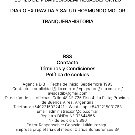
DIARIO EXTRA
VIDA Y SALUD HOY
MUNDO MOTOR
TRANQUERA
HISTORIA
RSS
Contacto
Términos y Condiciones
Política de cookies
Agencia DIB - Fecha de Inicio: Septiembre 1993
Contactos:
publicidad@dib.com.ar
/
vpignaton@dib.com.ar
/
avisosdib@gmail.com
Dirección de las oficinas: Calle 48 Nº 726 Piso 4, La Plata; Provincia
de Buenos Aires, Argentina
Teléfono: +5492215022421 - Whatsapp: +5492215031783
Email:
administracion@dib.com.ar
Registro DNDA Nº 32644856
Nº de edición: 9.890
Editor Responsable: Gonzalo Julián Irazoqui
Empresa propietaria del medio: Diarios Bonaerenses SA