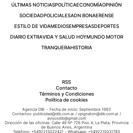
ÚLTIMAS NOTICIAS
POLÍTICA
ECONOMÍA
OPINIÓN
SOCIEDAD
POLICIALES
ADN BONAERENSE
ESTILO DE VIDA
MEDIOS
EMPRESAS
DEPORTES
DIARIO EXTRA
VIDA Y SALUD HOY
MUNDO MOTOR
TRANQUERA
HISTORIA
RSS
Contacto
Términos y Condiciones
Política de cookies
Agencia DIB - Fecha de Inicio: Septiembre 1993
Contactos:
publicidad@dib.com.ar
/
vpignaton@dib.com.ar
/
avisosdib@gmail.com
Dirección de las oficinas: Calle 48 Nº 726 Piso 4, La Plata; Provincia
de Buenos Aires, Argentina
Teléfono: +5492215022421 - Whatsapp: +5492215031783