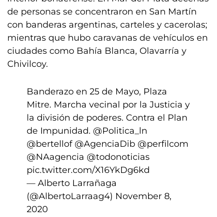
de personas se concentraron en San Martín
con banderas argentinas, carteles y cacerolas;
mientras que hubo caravanas de vehículos en
ciudades como Bahía Blanca, Olavarría y
Chivilcoy.
Banderazo en 25 de Mayo, Plaza
Mitre. Marcha vecinal por la Justicia y
la división de poderes. Contra el Plan
de Impunidad.
@Politica_ln
@bertellof
@AgenciaDib
@perfilcom
@NAagencia
@todonoticias
pic.twitter.com/X16YkDg6kd
— Alberto Larrañaga
(@AlbertoLarraag4)
November 8,
2020