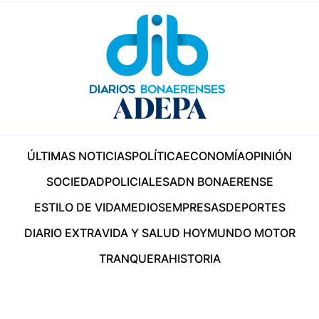
ÚLTIMAS NOTICIAS
POLÍTICA
ECONOMÍA
OPINIÓN
SOCIEDAD
POLICIALES
ADN BONAERENSE
ESTILO DE VIDA
MEDIOS
EMPRESAS
DEPORTES
DIARIO EXTRA
VIDA Y SALUD HOY
MUNDO MOTOR
TRANQUERA
HISTORIA