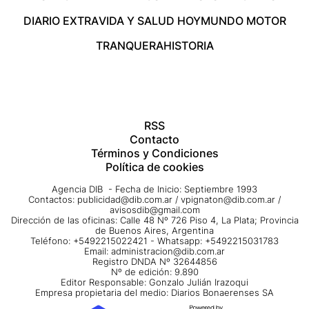
DIARIO EXTRA
VIDA Y SALUD HOY
MUNDO MOTOR
TRANQUERA
HISTORIA
RSS
Contacto
Términos y Condiciones
Política de cookies
Agencia DIB - Fecha de Inicio: Septiembre 1993
Contactos:
publicidad@dib.com.ar
/
vpignaton@dib.com.ar
/
avisosdib@gmail.com
Dirección de las oficinas: Calle 48 Nº 726 Piso 4, La Plata; Provincia
de Buenos Aires, Argentina
Teléfono: +5492215022421 - Whatsapp: +5492215031783
Email:
administracion@dib.com.ar
Registro DNDA Nº 32644856
Nº de edición: 9.890
Editor Responsable: Gonzalo Julián Irazoqui
Empresa propietaria del medio: Diarios Bonaerenses SA