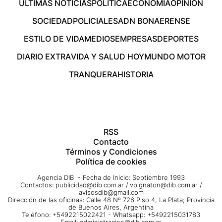
ÚLTIMAS NOTICIAS
POLÍTICA
ECONOMÍA
OPINIÓN
SOCIEDAD
POLICIALES
ADN BONAERENSE
ESTILO DE VIDA
MEDIOS
EMPRESAS
DEPORTES
DIARIO EXTRA
VIDA Y SALUD HOY
MUNDO MOTOR
TRANQUERA
HISTORIA
RSS
Contacto
Términos y Condiciones
Política de cookies
Agencia DIB - Fecha de Inicio: Septiembre 1993
Contactos:
publicidad@dib.com.ar
/
vpignaton@dib.com.ar
/
avisosdib@gmail.com
Dirección de las oficinas: Calle 48 Nº 726 Piso 4, La Plata; Provincia
de Buenos Aires, Argentina
Teléfono: +5492215022421 - Whatsapp: +5492215031783