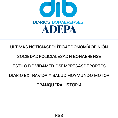
ÚLTIMAS NOTICIAS
POLÍTICA
ECONOMÍA
OPINIÓN
SOCIEDAD
POLICIALES
ADN BONAERENSE
ESTILO DE VIDA
MEDIOS
EMPRESAS
DEPORTES
DIARIO EXTRA
VIDA Y SALUD HOY
MUNDO MOTOR
TRANQUERA
HISTORIA
RSS