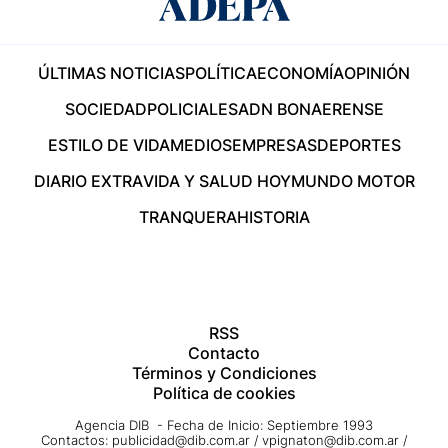
ÚLTIMAS NOTICIAS
POLÍTICA
ECONOMÍA
OPINIÓN
SOCIEDAD
POLICIALES
ADN BONAERENSE
ESTILO DE VIDA
MEDIOS
EMPRESAS
DEPORTES
DIARIO EXTRA
VIDA Y SALUD HOY
MUNDO MOTOR
TRANQUERA
HISTORIA
RSS
Contacto
Términos y Condiciones
Política de cookies
Agencia DIB - Fecha de Inicio: Septiembre 1993
Contactos:
publicidad@dib.com.ar
/
vpignaton@dib.com.ar
/