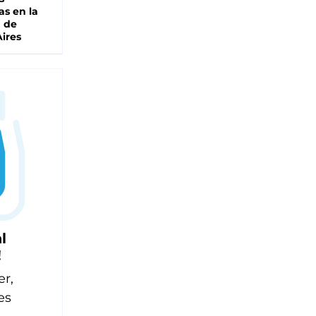
as en la
a de
ires
l
!
er,
es