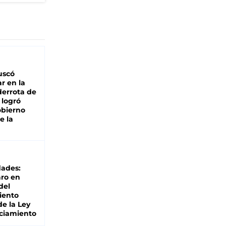
buscó
ar en la
derrota de
e logró
obierno
e la
dades:
ro en
del
iento
de la Ley
ciamiento