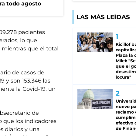
ara todo agosto
LAS MÁS LEÍDAS
009.278 pacientes
perados, lo que
Kicillof 
 mientras que el total
capitaliz
Plaza la 
Milei: "S
que el g
desestim
iario de casos de
locura"
39 y son 153.346 las
ente la Covid-19, un
Universi
nuevo pa
reclamo 
ubsecretario de
cumplim
o que los indicadores
efectivo 
de Finan
s diarios y una