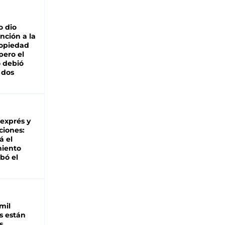
o dio
nción a la
ropiedad
pero el
 debió
 dos
 exprés y
ciones:
á el
miento
bó el
mil
s están
s