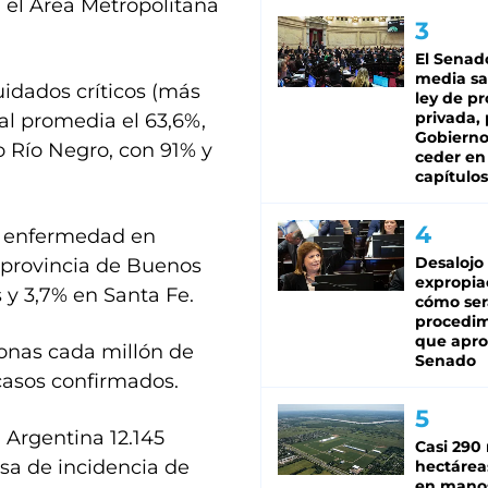
n el Área Metropolitana
El Senad
media sa
idados críticos (más
ley de p
privada, 
nal promedia el 63,6%,
Gobierno
 Río Negro, con 91% y
ceder en
capítulos
la enfermedad en
Desalojo
 provincia de Buenos
expropia
 y 3,7% en Santa Fe.
cómo ser
procedi
que apro
sonas cada millón de
Senado
 casos confirmados.
 Argentina 12.145
Casi 290 
asa de incidencia de
hectárea
en mano