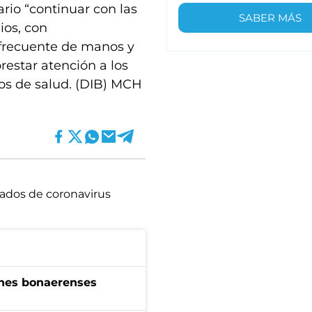
ario “continuar con las
SABER MÁS
ios, con
o frecuente de manos y
prestar atención a los
pos de salud. (DIB) MCH
ados de coronavirus
enes bonaerenses