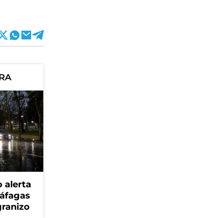
ORA
 alerta
ráfagas
granizo