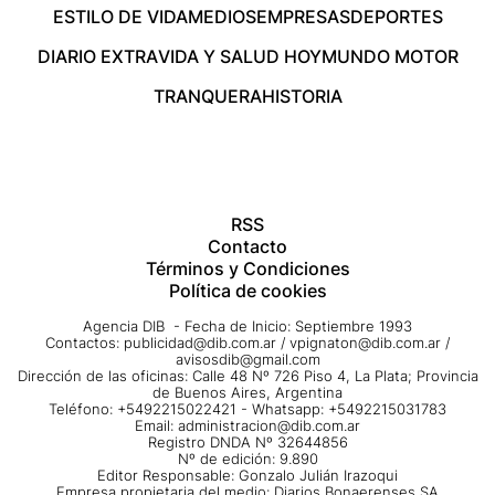
ESTILO DE VIDA
MEDIOS
EMPRESAS
DEPORTES
DIARIO EXTRA
VIDA Y SALUD HOY
MUNDO MOTOR
TRANQUERA
HISTORIA
RSS
Contacto
Términos y Condiciones
Política de cookies
Agencia DIB - Fecha de Inicio: Septiembre 1993
Contactos:
publicidad@dib.com.ar
/
vpignaton@dib.com.ar
/
avisosdib@gmail.com
Dirección de las oficinas: Calle 48 Nº 726 Piso 4, La Plata; Provincia
de Buenos Aires, Argentina
Teléfono: +5492215022421 - Whatsapp: +5492215031783
Email:
administracion@dib.com.ar
Registro DNDA Nº 32644856
Nº de edición: 9.890
Editor Responsable: Gonzalo Julián Irazoqui
Empresa propietaria del medio: Diarios Bonaerenses SA