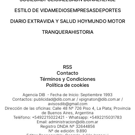
ESTILO DE VIDA
MEDIOS
EMPRESAS
DEPORTES
DIARIO EXTRA
VIDA Y SALUD HOY
MUNDO MOTOR
TRANQUERA
HISTORIA
RSS
Contacto
Términos y Condiciones
Política de cookies
Agencia DIB - Fecha de Inicio: Septiembre 1993
Contactos:
publicidad@dib.com.ar
/
vpignaton@dib.com.ar
/
avisosdib@gmail.com
Dirección de las oficinas: Calle 48 Nº 726 Piso 4, La Plata; Provincia
de Buenos Aires, Argentina
Teléfono: +5492215022421 - Whatsapp: +5492215031783
Email:
administracion@dib.com.ar
Registro DNDA Nº 32644856
Nº de edición: 9.890