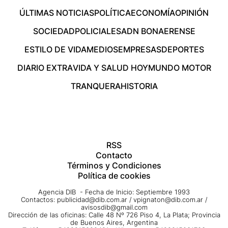
ÚLTIMAS NOTICIAS
POLÍTICA
ECONOMÍA
OPINIÓN
SOCIEDAD
POLICIALES
ADN BONAERENSE
ESTILO DE VIDA
MEDIOS
EMPRESAS
DEPORTES
DIARIO EXTRA
VIDA Y SALUD HOY
MUNDO MOTOR
TRANQUERA
HISTORIA
RSS
Contacto
Términos y Condiciones
Política de cookies
Agencia DIB - Fecha de Inicio: Septiembre 1993
Contactos:
publicidad@dib.com.ar
/
vpignaton@dib.com.ar
/
avisosdib@gmail.com
Dirección de las oficinas: Calle 48 Nº 726 Piso 4, La Plata; Provincia
de Buenos Aires, Argentina