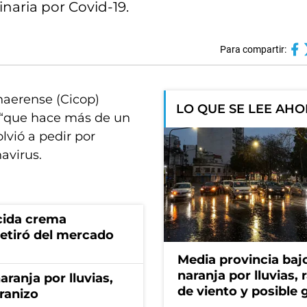
naria por Covid-19.
Para compartir:
naerense (Cicop)
LO QUE SE LEE AH
r “que hace más de un
vió a pedir por
avirus.
cida crema
retiró del mercado
Media provincia bajo
naranja por lluvias, 
aranja por lluvias,
de viento y posible 
granizo