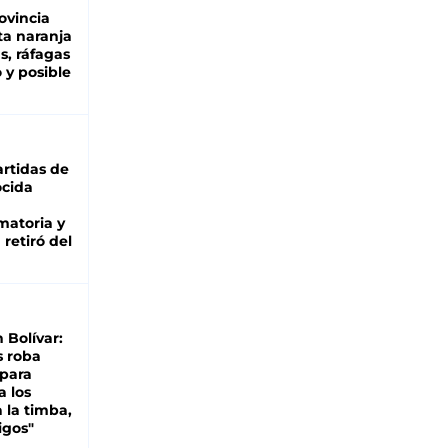
ovincia
ta naranja
as, ráfagas
 y posible
rtidas de
cida
matoria y
retiró del
n Bolívar:
s roba
 para
a los
 la timba,
igos"