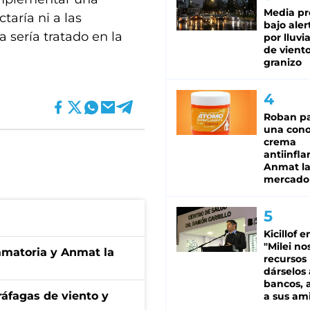
Media pr
taría ni a las
bajo aler
 sería tratado en la
por lluvi
de viento
granizo
Roban pa
una cono
crema
antiinfla
Anmat la 
mercado
Kicillof e
"Milei no
amatoria y Anmat la
recursos
dárselos 
bancos, a
 ráfagas de viento y
a sus am