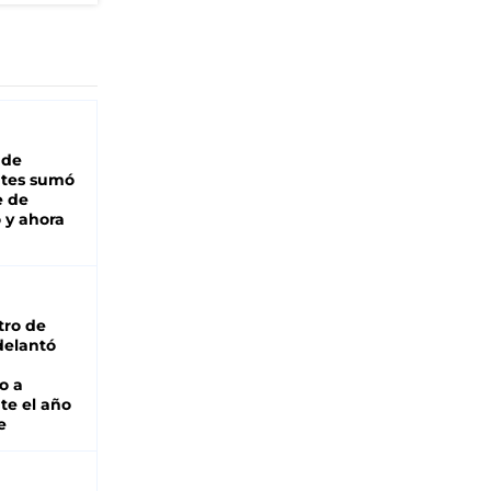
 de
ntes sumó
e de
 y ahora
tro de
adelantó
o a
te el año
e