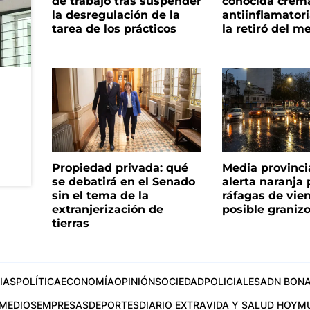
de trabajo tras suspender
conocida crem
la desregulación de la
antiinflamator
tarea de los prácticos
la retiró del m
Propiedad privada: qué
Media provinci
se debatirá en el Senado
alerta naranja p
sin el tema de la
ráfagas de vie
extranjerización de
posible graniz
tierras
IAS
POLÍTICA
ECONOMÍA
OPINIÓN
SOCIEDAD
POLICIALES
ADN BONA
MEDIOS
EMPRESAS
DEPORTES
DIARIO EXTRA
VIDA Y SALUD HOY
M