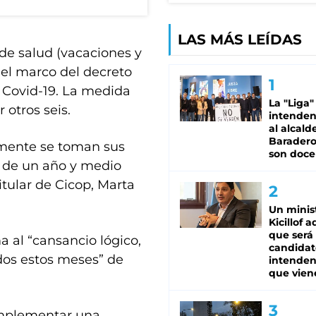
LAS MÁS LEÍDAS
 de salud (vacaciones y
 el marco del decreto
 Covid-19. La medida
La "Liga"
 otros seis.
intende
al alcald
Baradero
mente se toman sus
son doce
s de un año y medio
itular de Cicop, Marta
Un minis
Kicillof 
que será
a al “cansancio lógico,
candidat
odos estos meses” de
intenden
que vien
implementar una