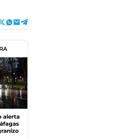
ORA
 alerta
ráfagas
granizo