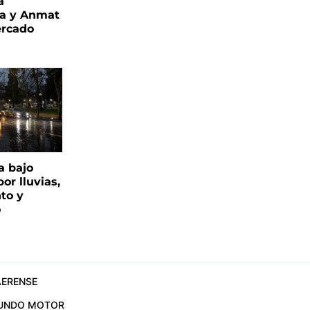
a
ia y Anmat
ercado
a bajo
or lluvias,
nto y
o
ERENSE
UNDO MOTOR