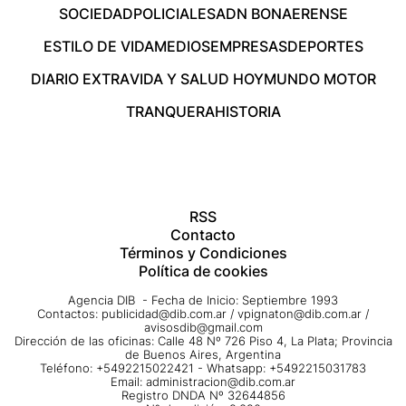
SOCIEDAD
POLICIALES
ADN BONAERENSE
ESTILO DE VIDA
MEDIOS
EMPRESAS
DEPORTES
DIARIO EXTRA
VIDA Y SALUD HOY
MUNDO MOTOR
TRANQUERA
HISTORIA
RSS
Contacto
Términos y Condiciones
Política de cookies
Agencia DIB - Fecha de Inicio: Septiembre 1993
Contactos:
publicidad@dib.com.ar
/
vpignaton@dib.com.ar
/
avisosdib@gmail.com
Dirección de las oficinas: Calle 48 Nº 726 Piso 4, La Plata; Provincia
de Buenos Aires, Argentina
Teléfono: +5492215022421 - Whatsapp: +5492215031783
Email:
administracion@dib.com.ar
Registro DNDA Nº 32644856