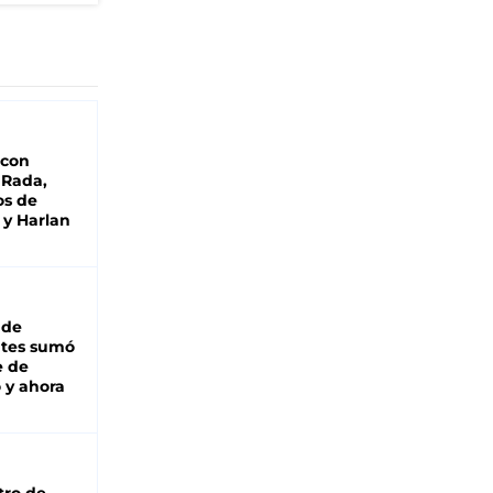
 con
 Rada,
os de
 y Harlan
 de
ntes sumó
e de
 y ahora