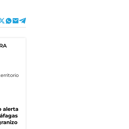
ORA
 alerta
ráfagas
granizo