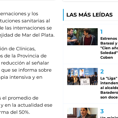
ternaciones y los
LAS MÁS LEÍDAS
tuciones sanitarias al
de las internaciones se
jidad de Mar del Plata.
Estrenos
Barassi y
"Cien añ
ión de Clínicas,
Soledad"
s de la Provincia de
Coben
 reducción al señalar
d que se informa sobre
apia intensiva y en
La "Liga"
intende
al alcald
Baradero
son doce
as el promedio de
 y en la actualidad ese
rma del 50%.