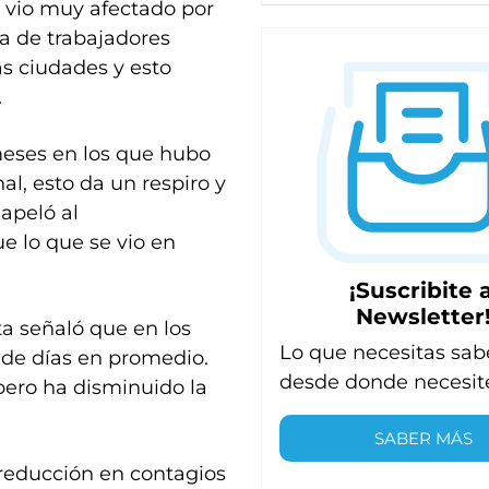
e vio muy afectado por
sa de trabajadores
as ciudades y esto
.
meses en los que hubo
l, esto da un respiro y
apeló al
e lo que se vio en
¡Suscribite a
Newsletter
ta señaló que en los
Lo que necesitas sab
 de días en promedio.
desde donde necesit
pero ha disminuido la
SABER MÁS
 reducción en contagios