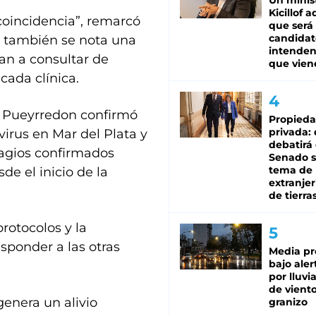
Un minis
Kicillof 
coincidencia”, remarcó
que será
candidat
ue también se nota una
intenden
an a consultar de
que vien
cada clínica.
l Pueyrredon confirmó
Propied
privada:
irus en Mar del Plata y
debatirá 
tagios confirmados
Senado s
tema de 
de el inicio de la
extranjer
de tierra
protocolos y la
sponder a las otras
Media pr
bajo aler
por lluvi
de viento
genera un alivio
granizo