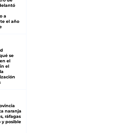
tro de
adelantó
o a
te el año
e
ad
 qué se
en el
in el
la
ización
s
ovincia
ta naranja
as, ráfagas
 y posible