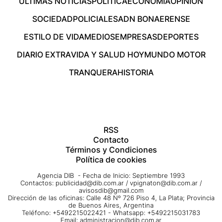
ÚLTIMAS NOTICIAS
POLÍTICA
ECONOMÍA
OPINIÓN
SOCIEDAD
POLICIALES
ADN BONAERENSE
ESTILO DE VIDA
MEDIOS
EMPRESAS
DEPORTES
DIARIO EXTRA
VIDA Y SALUD HOY
MUNDO MOTOR
TRANQUERA
HISTORIA
RSS
Contacto
Términos y Condiciones
Política de cookies
Agencia DIB - Fecha de Inicio: Septiembre 1993
Contactos:
publicidad@dib.com.ar
/
vpignaton@dib.com.ar
/
avisosdib@gmail.com
Dirección de las oficinas: Calle 48 Nº 726 Piso 4, La Plata; Provincia
de Buenos Aires, Argentina
Teléfono: +5492215022421 - Whatsapp: +5492215031783
Email:
administracion@dib.com.ar