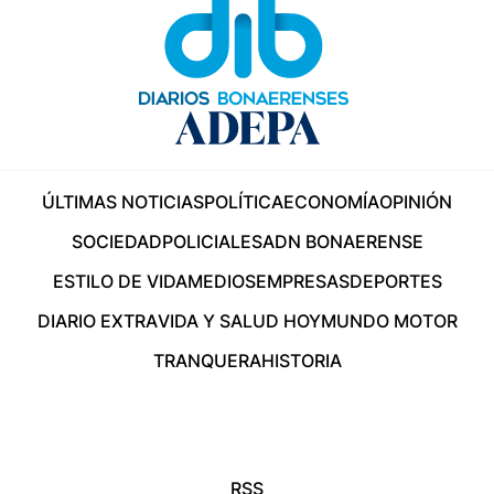
ÚLTIMAS NOTICIAS
POLÍTICA
ECONOMÍA
OPINIÓN
SOCIEDAD
POLICIALES
ADN BONAERENSE
ESTILO DE VIDA
MEDIOS
EMPRESAS
DEPORTES
DIARIO EXTRA
VIDA Y SALUD HOY
MUNDO MOTOR
TRANQUERA
HISTORIA
RSS