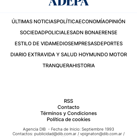
ÚLTIMAS NOTICIAS
POLÍTICA
ECONOMÍA
OPINIÓN
SOCIEDAD
POLICIALES
ADN BONAERENSE
ESTILO DE VIDA
MEDIOS
EMPRESAS
DEPORTES
DIARIO EXTRA
VIDA Y SALUD HOY
MUNDO MOTOR
TRANQUERA
HISTORIA
RSS
Contacto
Términos y Condiciones
Política de cookies
Agencia DIB - Fecha de Inicio: Septiembre 1993
Contactos:
publicidad@dib.com.ar
/
vpignaton@dib.com.ar
/