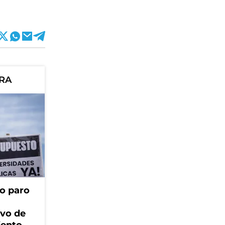
ORA
o paro
ivo de