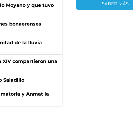
SABER MÁS
do Moyano y que tuvo
enes bonaerenses
itad de la lluvia
ón XIV compartieron una
 Saladillo
amatoria y Anmat la