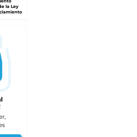
iento
de la Ley
ciamiento
l
!
er,
es