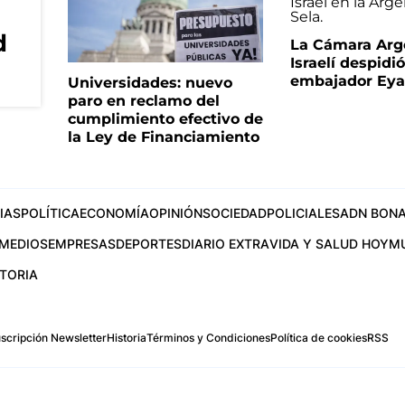
d
La Cámara Arg
Israelí despidió
embajador Eyal
Universidades: nuevo
paro en reclamo del
cumplimiento efectivo de
la Ley de Financiamiento
IAS
POLÍTICA
ECONOMÍA
OPINIÓN
SOCIEDAD
POLICIALES
ADN BONA
MEDIOS
EMPRESAS
DEPORTES
DIARIO EXTRA
VIDA Y SALUD HOY
M
STORIA
scripción Newsletter
Historia
Términos y Condiciones
Política de cookies
RSS
.com