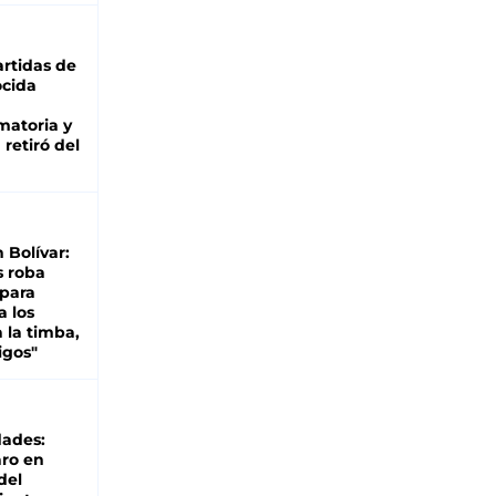
rtidas de
cida
matoria y
retiró del
n Bolívar:
s roba
 para
a los
 la timba,
igos"
dades:
ro en
del