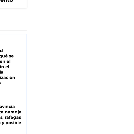
iento
ad
 qué se
en el
in el
la
ización
s
ovincia
ta naranja
as, ráfagas
 y posible