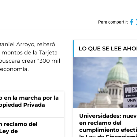
Para compartir:
aniel Arroyo, reiteró
LO QUE SE LEE AH
 montos de la Tarjeta
buscará crear “300 mil
a economía.
o en la marcha por la
ropiedad Privada
Universidades: nuev
en reclamo del
n reclamo del
cumplimiento efect
 Ley de