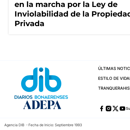
en la marcha por la Ley de
Inviolabilidad de la Propieda
Privada
ÚLTIMAS NOTIC
ESTILO DE VIDA
TRANQUERA
HI
Su
Agencia DIB - Fecha de Inicio: Septiembre 1993
Contactos:
publicidad@dib.com.ar
/
vpignaton@dib.com.ar
/
avisosdib@gmail