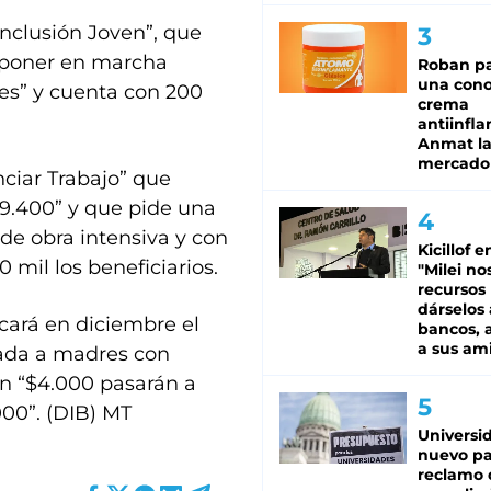
Inclusión Joven”, que
a poner en marcha
Roban pa
una cono
les” y cuenta con 200
crema
antiinfla
Anmat la 
mercado
ciar Trabajo” que
 9.400” y que pide una
de obra intensiva y con
Kicillof e
 mil los beneficiarios.
"Milei no
recursos
dárselos 
icará en diciembre el
bancos, a
a sus am
tada a madres con
an “$4.000 pasarán a
000”. (DIB) MT
Universi
nuevo pa
reclamo 