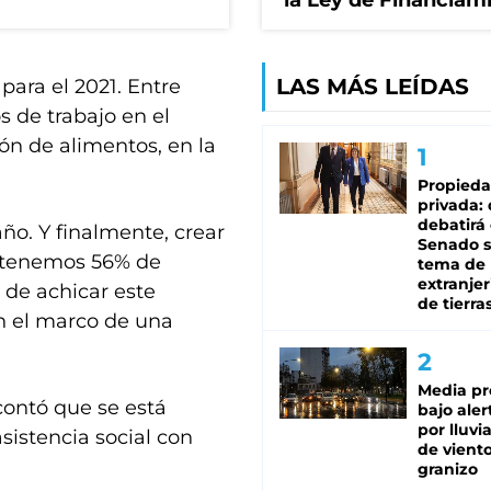
la Ley de Financiam
LAS MÁS LEÍDAS
para el 2021. Entre
s de trabajo en el
ión de alimentos, en la
Propied
privada:
debatirá 
ño. Y finalmente, crear
Senado s
e tenemos 56% de
tema de 
extranjer
 de achicar este
de tierra
en el marco de una
Media pr
contó que se está
bajo aler
por lluvi
asistencia social con
de viento
granizo