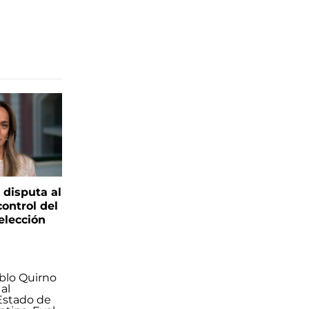
 disputa al
control del
elección
s