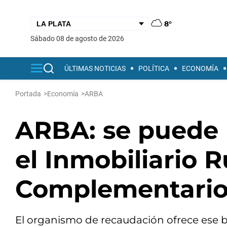
8°
sábado 08 de agosto de 2026
ÚLTIMAS NOTICIAS
POLÍTICA
ECONOMÍA
Portada
>
Economía
>
ARBA
ARBA: se puede 
el Inmobiliario R
Complementari
El organismo de recaudación ofrece ese be