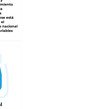
 y
miento
la
a
se está
 el
 nacional
riables
l