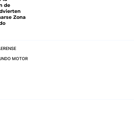
ón de
advierten
narse Zona
ado
ERENSE
UNDO MOTOR