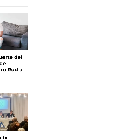
uerte del
 de
ro Rud a
e la