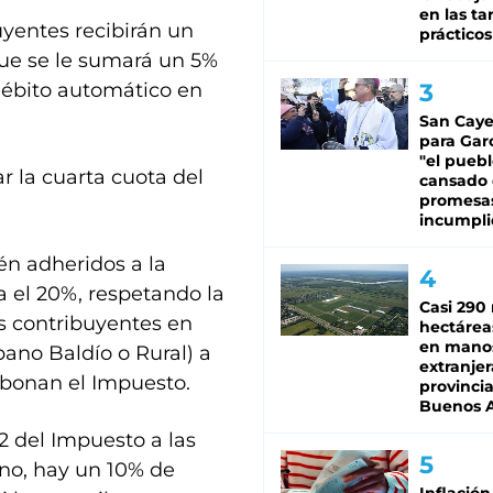
en las tar
yentes recibirán un
prácticos
que se le sumará un 5%
 débito automático en
San Caye
para Gar
"el puebl
 la cuarta cuota del
cansado
promesa
incumpli
én adheridos a la
 el 20%, respetando la
Casi 290 
s contribuyentes en
hectárea
en mano
bano Baldío o Rural) a
extranjer
abonan el Impuesto.
provinci
Buenos A
 del Impuesto a las
no, hay un 10% de