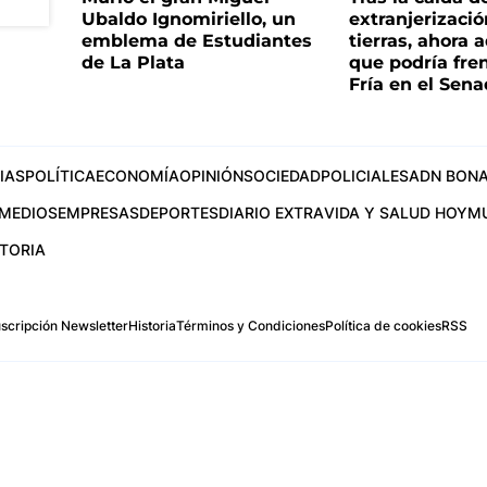
Ubaldo Ignomiriello, un
extranjerizaci
emblema de Estudiantes
tierras, ahora 
de La Plata
que podría fre
Fría en el Sen
IAS
POLÍTICA
ECONOMÍA
OPINIÓN
SOCIEDAD
POLICIALES
ADN BONA
MEDIOS
EMPRESAS
DEPORTES
DIARIO EXTRA
VIDA Y SALUD HOY
M
STORIA
scripción Newsletter
Historia
Términos y Condiciones
Política de cookies
RSS
.com
os Aires, Argentina