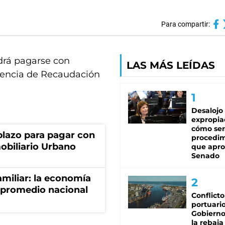
Para compartir:
drá pagarse con
LAS MÁS LEÍDAS
gencia de Recaudación
Desalojo
expropia
cómo ser
lazo para pagar con
procedi
obiliario Urbano
que apro
Senado
miliar: la economía
 promedio nacional
Conflicto
portuario
Gobierno 
la rebaja