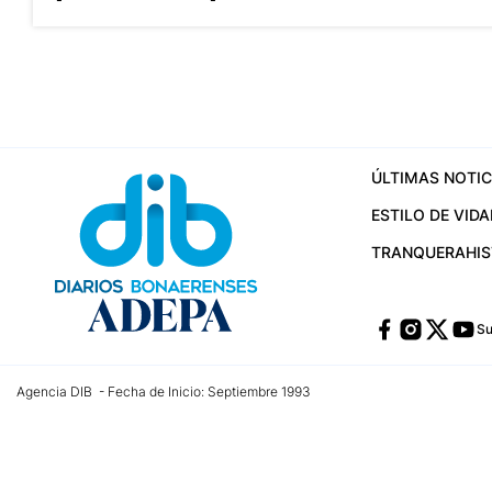
ÚLTIMAS NOTIC
ESTILO DE VIDA
TRANQUERA
HI
Su
Agencia DIB - Fecha de Inicio: Septiembre 1993
Contactos:
publicidad@dib.com.ar
/
vpignaton@dib.com.ar
/
avisosdib@gmail
Dirección de las oficinas: Calle 48 Nº 726 Piso 4, La Plata; Provincia de Buen
Teléfono: +5492215022421 - Whatsapp: +5492215031783
Email:
administracion@dib.com.ar
Registro DNDA Nº 32644856