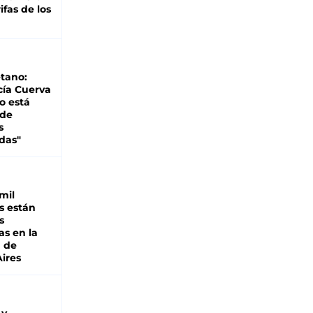
ifas de los
tano:
cía Cuerva
o está
 de
s
das"
mil
s están
s
as en la
a de
ires