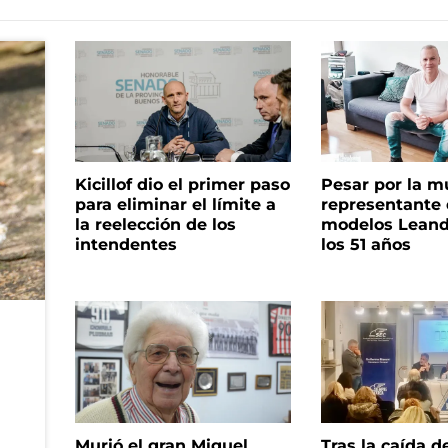
Kicillof dio el primer paso
Pesar por la m
para eliminar el límite a
representante
la reelección de los
modelos Leand
intendentes
los 51 años
Murió el gran Miguel
Tras la caída d