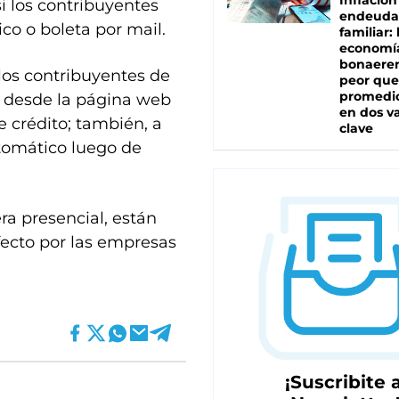
Inflación
i los contribuyentes
endeuda
co o boleta por mail.
familiar: 
economí
bonaeren
 los contribuyentes de
peor que
promedio
l desde la página web
en dos va
e crédito; también, a
clave
tomático luego de
a presencial, están
fecto por las empresas
¡Suscribite a