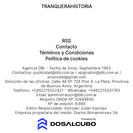
TRANQUERA
HISTORIA
RSS
Contacto
Términos y Condiciones
Política de cookies
Agencia DIB - Fecha de Inicio: Septiembre 1993
Contactos:
publicidad@dib.com.ar
/
vpignaton@dib.com.ar
/
avisosdib@gmail.com
Dirección de las oficinas: Calle 48 Nº 726 Piso 4, La Plata; Provincia
de Buenos Aires, Argentina
Teléfono: +5492215022421 - Whatsapp: +5492215031783
Email:
administracion@dib.com.ar
Registro DNDA Nº 32644856
Nº de edición: 9.890
Editor Responsable: Gonzalo Julián Irazoqui
Empresa propietaria del medio: Diarios Bonaerenses SA