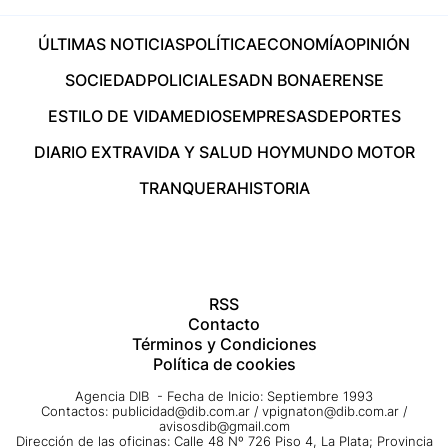
ÚLTIMAS NOTICIAS
POLÍTICA
ECONOMÍA
OPINIÓN
SOCIEDAD
POLICIALES
ADN BONAERENSE
ESTILO DE VIDA
MEDIOS
EMPRESAS
DEPORTES
DIARIO EXTRA
VIDA Y SALUD HOY
MUNDO MOTOR
TRANQUERA
HISTORIA
RSS
Contacto
Términos y Condiciones
Política de cookies
Agencia DIB - Fecha de Inicio: Septiembre 1993
Contactos:
publicidad@dib.com.ar
/
vpignaton@dib.com.ar
/
avisosdib@gmail.com
Dirección de las oficinas: Calle 48 Nº 726 Piso 4, La Plata; Provincia