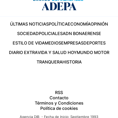
ÚLTIMAS NOTICIAS
POLÍTICA
ECONOMÍA
OPINIÓN
SOCIEDAD
POLICIALES
ADN BONAERENSE
ESTILO DE VIDA
MEDIOS
EMPRESAS
DEPORTES
DIARIO EXTRA
VIDA Y SALUD HOY
MUNDO MOTOR
TRANQUERA
HISTORIA
RSS
Contacto
Términos y Condiciones
Política de cookies
Agencia DIB - Fecha de Inicio: Septiembre 1993