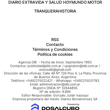
DIARIO EXTRA
VIDA Y SALUD HOY
MUNDO MOTOR
TRANQUERA
HISTORIA
RSS
Contacto
Términos y Condiciones
Política de cookies
Agencia DIB - Fecha de Inicio: Septiembre 1993
Contactos:
publicidad@dib.com.ar
/
vpignaton@dib.com.ar
/
avisosdib@gmail.com
Dirección de las oficinas: Calle 48 Nº 726 Piso 4, La Plata; Provincia
de Buenos Aires, Argentina
Teléfono: +5492215022421 - Whatsapp: +5492215031783
Email:
administracion@dib.com.ar
Registro DNDA Nº 32644856
Nº de edición: 9.890
Editor Responsable: Gonzalo Julián Irazoqui
Empresa propietaria del medio: Diarios Bonaerenses SA