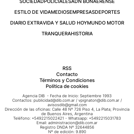
SOCIEDAD
POLICIALES
ADN BONAERENSE
ESTILO DE VIDA
MEDIOS
EMPRESAS
DEPORTES
DIARIO EXTRA
VIDA Y SALUD HOY
MUNDO MOTOR
TRANQUERA
HISTORIA
RSS
Contacto
Términos y Condiciones
Política de cookies
Agencia DIB - Fecha de Inicio: Septiembre 1993
Contactos:
publicidad@dib.com.ar
/
vpignaton@dib.com.ar
/
avisosdib@gmail.com
Dirección de las oficinas: Calle 48 Nº 726 Piso 4, La Plata; Provincia
de Buenos Aires, Argentina
Teléfono: +5492215022421 - Whatsapp: +5492215031783
Email:
administracion@dib.com.ar
Registro DNDA Nº 32644856
Nº de edición: 9.890