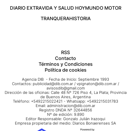
DIARIO EXTRA
VIDA Y SALUD HOY
MUNDO MOTOR
TRANQUERA
HISTORIA
RSS
Contacto
Términos y Condiciones
Política de cookies
Agencia DIB - Fecha de Inicio: Septiembre 1993
Contactos:
publicidad@dib.com.ar
/
vpignaton@dib.com.ar
/
avisosdib@gmail.com
Dirección de las oficinas: Calle 48 Nº 726 Piso 4, La Plata; Provincia
de Buenos Aires, Argentina
Teléfono: +5492215022421 - Whatsapp: +5492215031783
Email:
administracion@dib.com.ar
Registro DNDA Nº 32644856
Nº de edición: 9.890
Editor Responsable: Gonzalo Julián Irazoqui
Empresa propietaria del medio: Diarios Bonaerenses SA