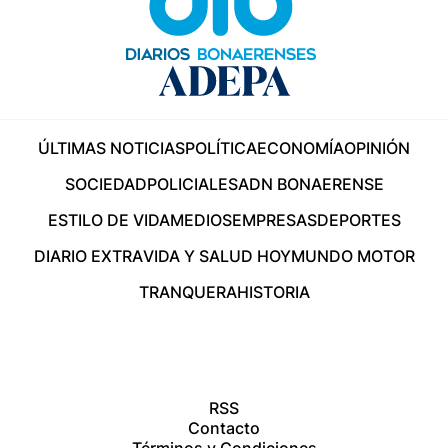
ÚLTIMAS NOTICIAS
POLÍTICA
ECONOMÍA
OPINIÓN
SOCIEDAD
POLICIALES
ADN BONAERENSE
ESTILO DE VIDA
MEDIOS
EMPRESAS
DEPORTES
DIARIO EXTRA
VIDA Y SALUD HOY
MUNDO MOTOR
TRANQUERA
HISTORIA
RSS
Contacto