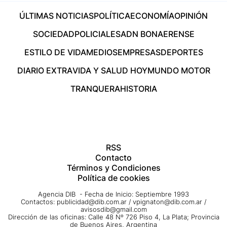
ÚLTIMAS NOTICIAS
POLÍTICA
ECONOMÍA
OPINIÓN
SOCIEDAD
POLICIALES
ADN BONAERENSE
ESTILO DE VIDA
MEDIOS
EMPRESAS
DEPORTES
DIARIO EXTRA
VIDA Y SALUD HOY
MUNDO MOTOR
TRANQUERA
HISTORIA
RSS
Contacto
Términos y Condiciones
Política de cookies
Agencia DIB - Fecha de Inicio: Septiembre 1993
Contactos:
publicidad@dib.com.ar
/
vpignaton@dib.com.ar
/
avisosdib@gmail.com
Dirección de las oficinas: Calle 48 Nº 726 Piso 4, La Plata; Provincia
de Buenos Aires, Argentina