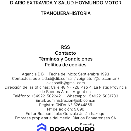
DIARIO EXTRA
VIDA Y SALUD HOY
MUNDO MOTOR
TRANQUERA
HISTORIA
RSS
Contacto
Términos y Condiciones
Política de cookies
Agencia DIB - Fecha de Inicio: Septiembre 1993
Contactos:
publicidad@dib.com.ar
/
vpignaton@dib.com.ar
/
avisosdib@gmail.com
Dirección de las oficinas: Calle 48 Nº 726 Piso 4, La Plata; Provincia
de Buenos Aires, Argentina
Teléfono: +5492215022421 - Whatsapp: +5492215031783
Email:
administracion@dib.com.ar
Registro DNDA Nº 32644856
Nº de edición: 9.890
Editor Responsable: Gonzalo Julián Irazoqui
Empresa propietaria del medio: Diarios Bonaerenses SA