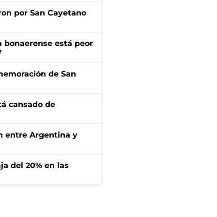
ron por San Cayetano
a bonaerense está peor
e
onmemoración de San
stá cansado de
ón entre Argentina y
aja del 20% en las