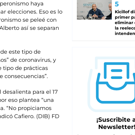
l peronismo haya
ar elecciones. Eso es lo
Kicillof d
primer p
ronismo se peleé con
eliminar 
 Alberto así se separan
la reelec
intenden
 de este tipo de
s” de coronavirus, y
tipo de prácticas
e consecuencias”.
 desalienta para el 17
por eso plantea “una
ma. “No propiciamos
ndicó Cafiero. (DIB) FD
¡Suscribite a
Newsletter