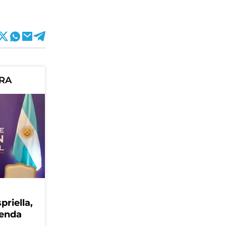
ORA
priella,
genda