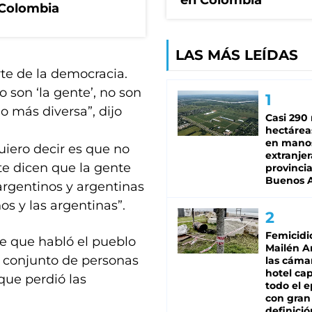
en Colombia
 Colombia
LAS MÁS LEÍDAS
te de la democracia.
 son ‘la gente’, no son
o más diversa”, dijo
Casi 290 
hectárea
en mano
quiero decir es que no
extranjer
 te dicen que la gente
provinci
Buenos A
argentinos y argentinas
os y las argentinas”.
Femicidi
e que habló el pueblo
Mailén A
un conjunto de personas
las cáma
hotel ca
que perdió las
todo el e
con gran
definició