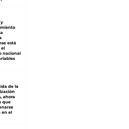
 y
miento
la
a
se está
 el
 nacional
riables
aída de la
ización
s, ahora
n que
renarse
 en el