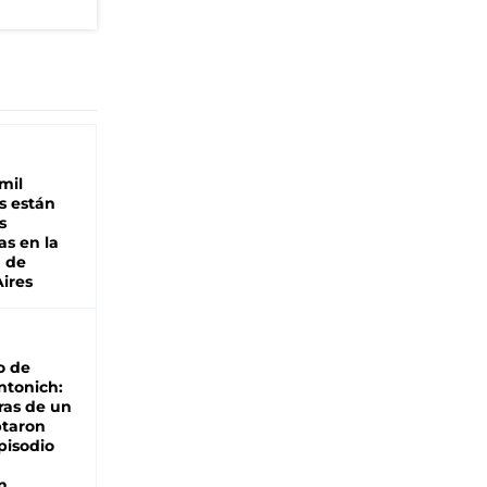
mil
s están
s
as en la
a de
ires
o de
ntonich:
ras de un
ptaron
pisodio
n