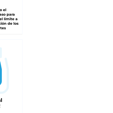
io el
aso para
el límite a
ción de los
tes
l
!