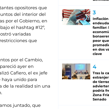
stantes opositores que
untos del interior del
Inflación
as por el Gobierno, en
endeuda
bajo el hashtag #12º,
familiar: 
economí
ostró variadas
bonaeren
 restricciones que
peor que
promedio
en dos va
clave
Juntos por el Cambio,
apareció ayer en
izó Cafiero, el ex jefe
Tras la c
extranjer
e haya unido para
de tierra
a de la realidad sin una
advierte
podría f
n.
Zona Fría
Senado
yamos juntado, que