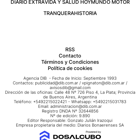
DIARIO EXTRA
VIDA Y SALUD HOY
MUNDO MOTOR
TRANQUERA
HISTORIA
RSS
Contacto
Términos y Condiciones
Política de cookies
Agencia DIB - Fecha de Inicio: Septiembre 1993
Contactos:
publicidad@dib.com.ar
/
vpignaton@dib.com.ar
/
avisosdib@gmail.com
Dirección de las oficinas: Calle 48 Nº 726 Piso 4, La Plata; Provincia
de Buenos Aires, Argentina
Teléfono: +5492215022421 - Whatsapp: +5492215031783
Email:
administracion@dib.com.ar
Registro DNDA Nº 32644856
Nº de edición: 9.890
Editor Responsable: Gonzalo Julián Irazoqui
Empresa propietaria del medio: Diarios Bonaerenses SA