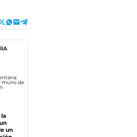
ORA
 la
 un
de un