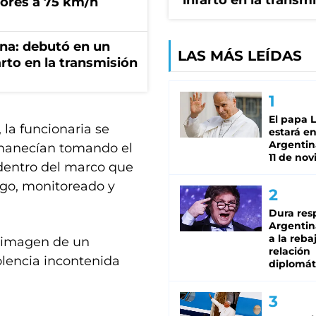
infarto en la transm
ores a 75 km/h
ana: debutó en un
LAS MÁS LEÍDAS
rto en la transmisión
El papa 
 la funcionaria se
estará en
Argentina
ermanecían tomando el
11 de no
 dentro del marco que
uego, monitoreado y
Dura res
Argentina
a la reba
a imagen de un
relación
olencia incontenida
diplomát