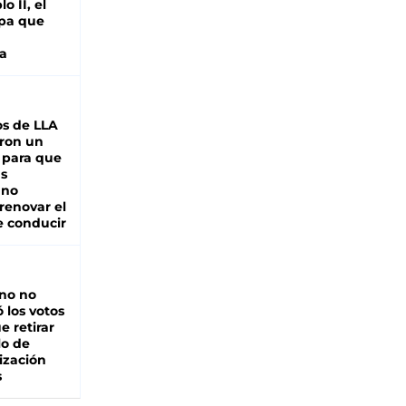
o II, el
pa que
a
s de LLA
ron un
 para que
as
 no
renovar el
e conducir
rno no
 los votos
e retirar
lo de
ización
s