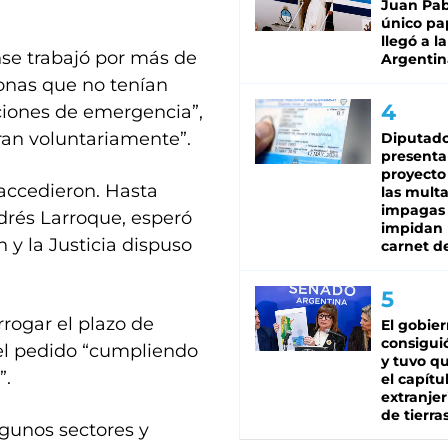
Juan Pabl
único pa
llegó a la
nse trabajó por más de
Argentin
sonas que no tenían
ciones de emergencia”,
aran voluntariamente”.
Diputado
presenta
proyecto
ccedieron. Hasta
las mult
impagas
drés Larroque, esperó
impidan 
 y la Justicia dispuso
carnet d
rrogar el plazo de
El gobie
consiguió
ó el pedido “cumpliendo
y tuvo qu
”.
el capítu
extranjer
de tierra
lgunos sectores y