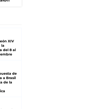
isión
León XIV
 la
 del 8 al
viembre
puesta de
 a Brasil
ja de la
ica