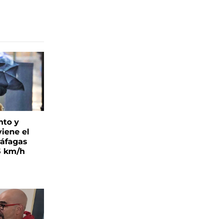
nto y
viene el
ráfagas
5 km/h