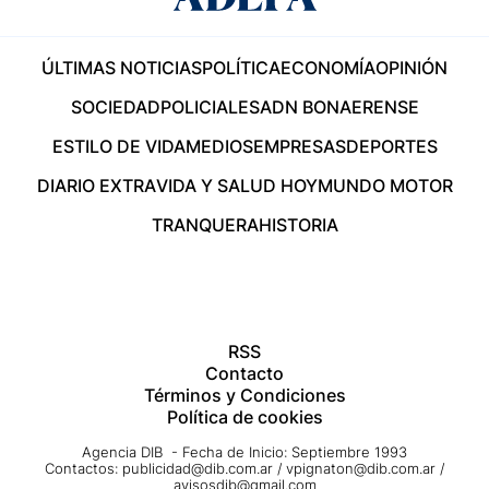
ÚLTIMAS NOTICIAS
POLÍTICA
ECONOMÍA
OPINIÓN
SOCIEDAD
POLICIALES
ADN BONAERENSE
ESTILO DE VIDA
MEDIOS
EMPRESAS
DEPORTES
DIARIO EXTRA
VIDA Y SALUD HOY
MUNDO MOTOR
TRANQUERA
HISTORIA
RSS
Contacto
Términos y Condiciones
Política de cookies
Agencia DIB - Fecha de Inicio: Septiembre 1993
Contactos:
publicidad@dib.com.ar
/
vpignaton@dib.com.ar
/
avisosdib@gmail.com