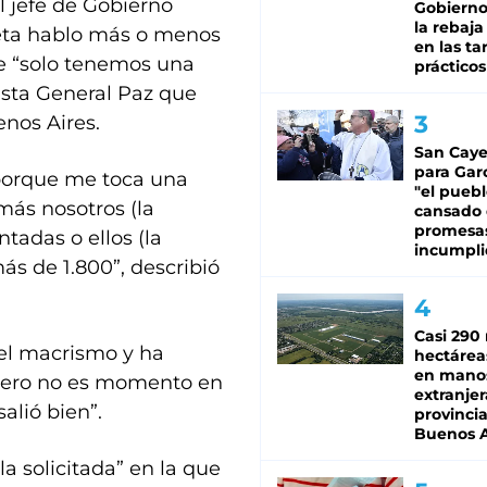
l jefe de Gobierno
Gobierno 
la rebaja
reta hablo más o menos
en las tar
ue “solo tenemos una
prácticos
ista General Paz que
enos Aires.
San Caye
para Gar
porque me toca una
"el puebl
más nosotros (la
cansado
promesa
tadas o ellos (la
incumpli
ás de 1.800”, describió
Casi 290 
el macrismo y ha
hectárea
en mano
 pero no es momento en
extranjer
salió bien”.
provinci
Buenos A
a solicitada” en la que