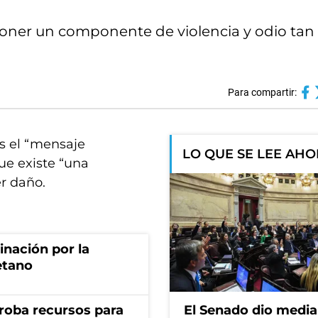
oner un componente de violencia y odio tan 
Para compartir:
es el “mensaje
LO QUE SE LEE AH
ue existe “una
r daño.
rinación por la
etano
s roba recursos para
El Senado dio media