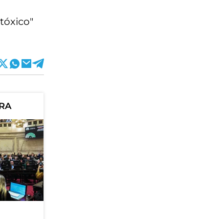
tóxico"
ORA