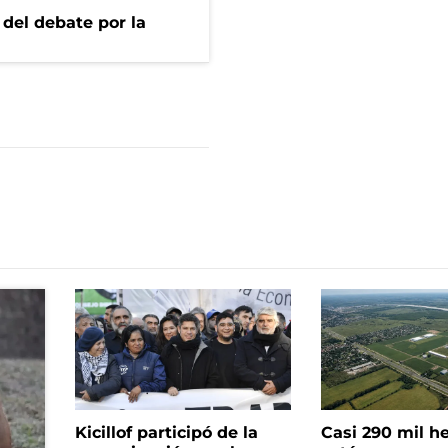
 del debate por la
Kicillof participó de la
Casi 290 mil h