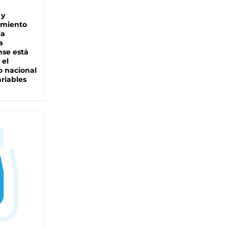
 y
miento
la
a
se está
 el
 nacional
riables