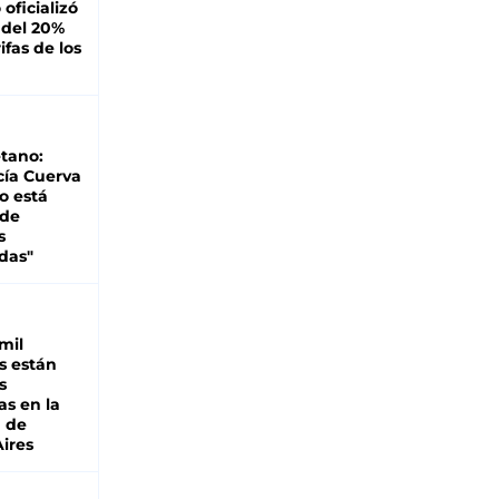
oficializó
 del 20%
ifas de los
tano:
cía Cuerva
o está
 de
s
das"
mil
s están
s
as en la
a de
ires