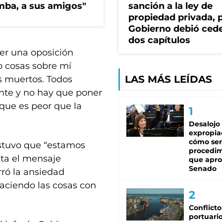
imba, a sus amigos"
sanción a la ley de
propiedad privada, p
Gobierno debió ced
dos capítulos
er una oposición
o cosas sobre mí
LAS MÁS LEÍDAS
s muertos. Todos
nte y no hay que poner
que es peor que la
Desalojo
expropia
cómo ser
ostuvo que “estamos
procedi
ta el mensaje
que apro
Senado
rró la ansiedad
haciendo las cosas con
Conflicto
portuario