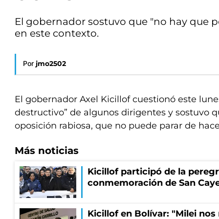
El gobernador sostuvo que "no hay que p
en este contexto.
Por
jmo2502
El gobernador Axel Kicillof cuestionó este lun
destructivo” de algunos dirigentes y sostuvo q
oposición rabiosa, que no puede parar de hace
Más noticias
Kicillof participó de la pereg
conmemoración de San Cay
Kicillof en Bolívar: "Milei no