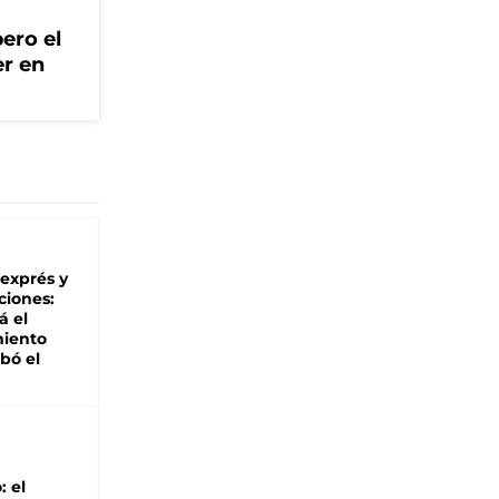
ero el
er en
 exprés y
ciones:
á el
miento
bó el
: el