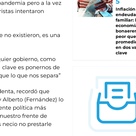
 pandemia pero a la vez
Inflación
istas intentaron
endeuda
familiar: 
economí
bonaeren
 no existieron, es una
peor que
promedio
en dos va
clave
lquier gobierno, como
a clave es ponernos de
que lo que nos separa”
identa, recordó que
y Alberto (Fernández) lo
ente política más
 nuestro frente de
s necio no prestarle