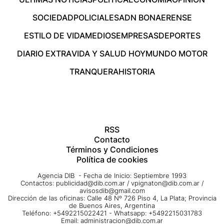
SOCIEDAD
POLICIALES
ADN BONAERENSE
ESTILO DE VIDA
MEDIOS
EMPRESAS
DEPORTES
DIARIO EXTRA
VIDA Y SALUD HOY
MUNDO MOTOR
TRANQUERA
HISTORIA
RSS
Contacto
Términos y Condiciones
Política de cookies
Agencia DIB - Fecha de Inicio: Septiembre 1993
Contactos:
publicidad@dib.com.ar
/
vpignaton@dib.com.ar
/
avisosdib@gmail.com
Dirección de las oficinas: Calle 48 Nº 726 Piso 4, La Plata; Provincia
de Buenos Aires, Argentina
Teléfono: +5492215022421 - Whatsapp: +5492215031783
Email:
administracion@dib.com.ar