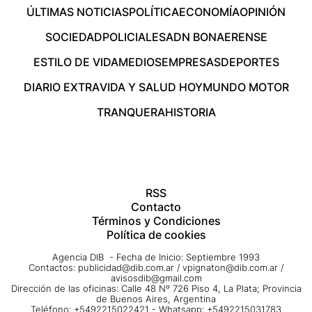
ÚLTIMAS NOTICIAS
POLÍTICA
ECONOMÍA
OPINIÓN
SOCIEDAD
POLICIALES
ADN BONAERENSE
ESTILO DE VIDA
MEDIOS
EMPRESAS
DEPORTES
DIARIO EXTRA
VIDA Y SALUD HOY
MUNDO MOTOR
TRANQUERA
HISTORIA
RSS
Contacto
Términos y Condiciones
Política de cookies
Agencia DIB - Fecha de Inicio: Septiembre 1993
Contactos:
publicidad@dib.com.ar
/
vpignaton@dib.com.ar
/
avisosdib@gmail.com
Dirección de las oficinas: Calle 48 Nº 726 Piso 4, La Plata; Provincia
de Buenos Aires, Argentina
Teléfono: +5492215022421 - Whatsapp: +5492215031783