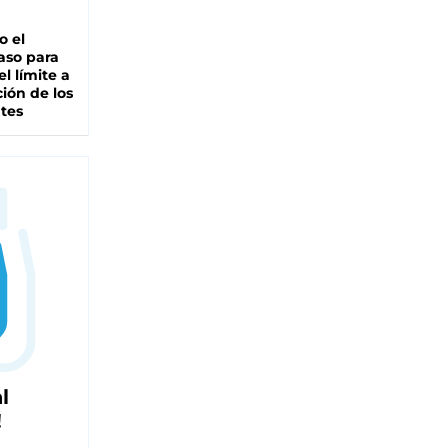
io el
aso para
el límite a
ción de los
tes
l
!