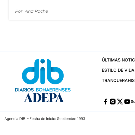
Por
Ana Roche
ÚLTIMAS NOTIC
ESTILO DE VIDA
TRANQUERA
HI
Su
Agencia DIB - Fecha de Inicio: Septiembre 1993
Contactos:
publicidad@dib.com.ar
/
vpignaton@dib.com.ar
/
avisosdib@gmail
Dirección de las oficinas: Calle 48 Nº 726 Piso 4, La Plata; Provincia de Buen
Teléfono: +5492215022421 - Whatsapp: +5492215031783