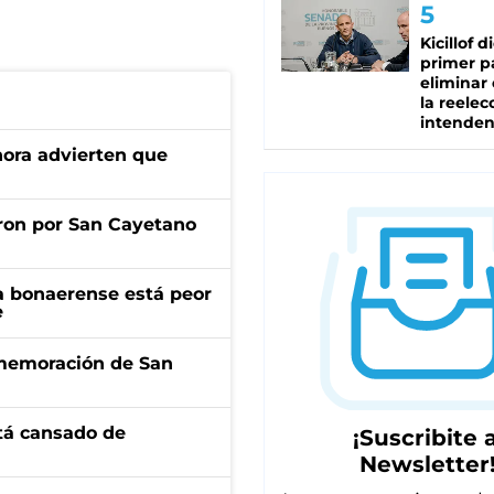
Kicillof d
primer p
eliminar 
la reelec
intenden
ahora advierten que
ron por San Cayetano
a bonaerense está peor
e
onmemoración de San
stá cansado de
¡Suscribite a
Newsletter