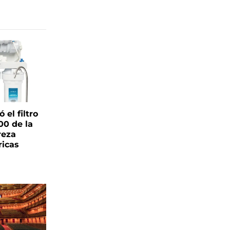
el filtro
00 de la
reza
ricas