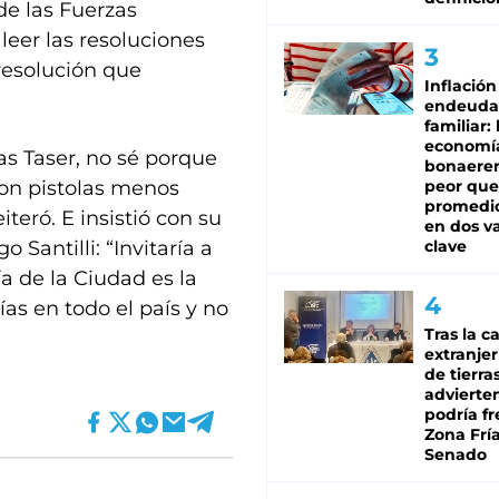
 de las Fuerzas
leer las resoluciones
resolución que
Inflación
endeuda
familiar: 
economí
as Taser, no sé porque
bonaeren
 Son pistolas menos
peor que
promedio
iteró. E insistió con su
en dos va
o Santilli: “Invitaría a
clave
ía de la Ciudad es la
ías en todo el país y no
Tras la c
extranjer
de tierra
advierte
podría f
Zona Fría
Senado