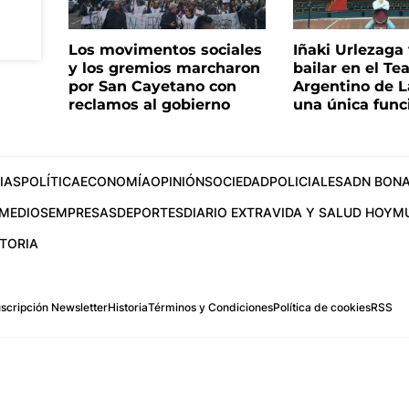
Los movimentos sociales
Iñaki Urlezaga
y los gremios marcharon
bailar en el Te
por San Cayetano con
Argentino de L
reclamos al gobierno
una única func
IAS
POLÍTICA
ECONOMÍA
OPINIÓN
SOCIEDAD
POLICIALES
ADN BONA
MEDIOS
EMPRESAS
DEPORTES
DIARIO EXTRA
VIDA Y SALUD HOY
M
STORIA
scripción Newsletter
Historia
Términos y Condiciones
Política de cookies
RSS
.com
os Aires, Argentina