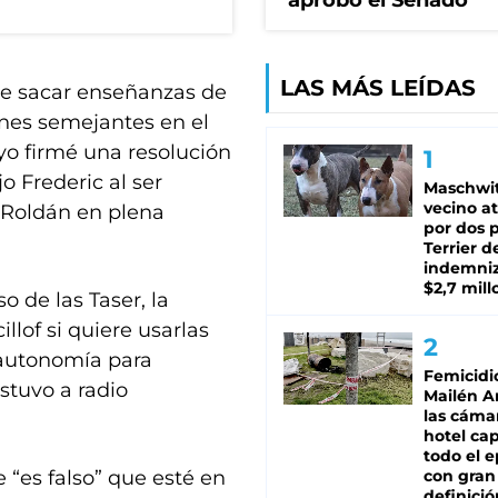
aprobó el Senado
LAS MÁS LEÍDAS
 de sacar enseñanzas de
ones semejantes en el
 yo firmé una resolución
o Frederic al ser
Maschwit
vecino a
n Roldán en plena
por dos p
Terrier d
indemni
$2,7 mill
o de las Taser, la
illof si quiere usarlas
 autonomía para
Femicidi
stuvo a radio
Mailén A
las cáma
hotel ca
todo el e
 “es falso” que esté en
con gran
definició