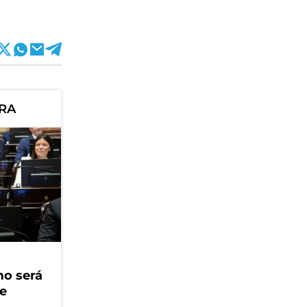
ORA
mo será
ue