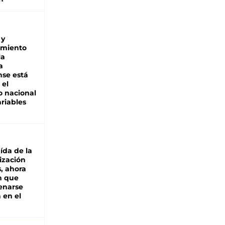
 y
miento
la
a
se está
 el
 nacional
riables
aída de la
ización
s, ahora
n que
renarse
 en el