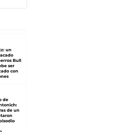
z: un
tacado
erros Bull
ebe ser
zado con
ones
o de
ntonich:
ras de un
ptaron
pisodio
n