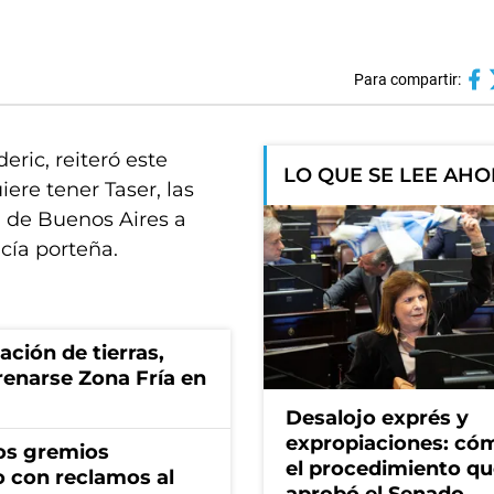
Para compartir:
eric, reiteró este
LO QUE SE LEE AH
iere tener Taser, las
d de Buenos Aires a
icía porteña.
zación de tierras,
renarse Zona Fría en
Desalojo exprés y
expropiaciones: có
os gremios
el procedimiento q
 con reclamos al