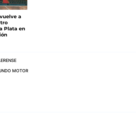
 vuelve a
atro
a Plata en
ión
ERENSE
UNDO MOTOR