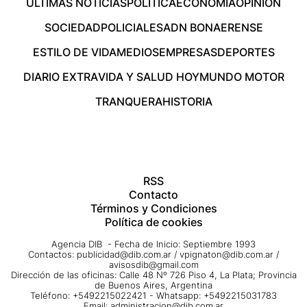
ÚLTIMAS NOTICIAS
POLÍTICA
ECONOMÍA
OPINIÓN
SOCIEDAD
POLICIALES
ADN BONAERENSE
ESTILO DE VIDA
MEDIOS
EMPRESAS
DEPORTES
DIARIO EXTRA
VIDA Y SALUD HOY
MUNDO MOTOR
TRANQUERA
HISTORIA
RSS
Contacto
Términos y Condiciones
Política de cookies
Agencia DIB - Fecha de Inicio: Septiembre 1993
Contactos:
publicidad@dib.com.ar
/
vpignaton@dib.com.ar
/
avisosdib@gmail.com
Dirección de las oficinas: Calle 48 Nº 726 Piso 4, La Plata; Provincia
de Buenos Aires, Argentina
Teléfono: +5492215022421 - Whatsapp: +5492215031783
Email:
administracion@dib.com.ar